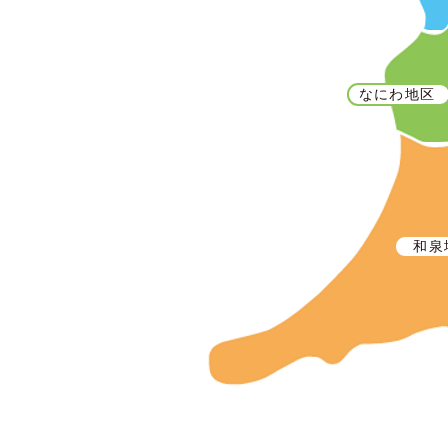
なにわ地区
和泉