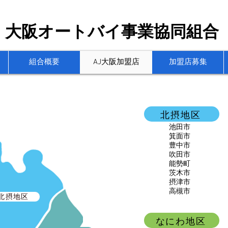
​大阪オートバイ事業協同組合
組合概要
AJ大阪加盟店
加盟店募集
北摂地区
池田市
箕面市
豊中市
吹田市
能勢町
茨木市
摂津市
高槻市
北摂地区
なにわ地区