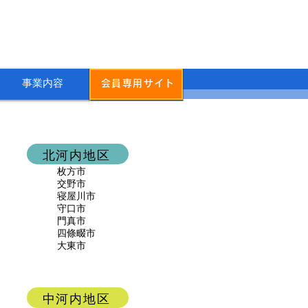
事業内容
会員専用サイト
北河内地区
枚方市
交野市
寝屋川市
守口市
門真市
四條畷市
大東市
中河内地区