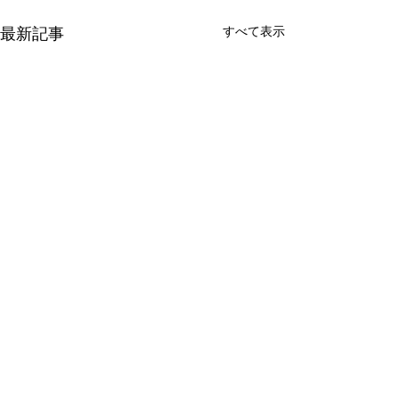
すべて表示
最新記事
​大阪オートバイ事業協同組合【AJ大阪】
〒579-8004 大阪府東大阪市布市町3-2-51