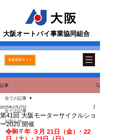
​大阪オートバイ事業協同組合
会員専用サイト
記事
全ての記事
2025年2月27日
全ての記事
第41回 大阪モーターサイクルショ
お知らせ
ー2025 開催
令和７年 ３月 21日（金）･ 22
イベント
日（土）･ 23日（日）